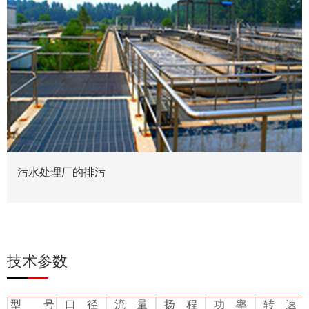
污水处理厂的排污
技术参数
型 号
口 径
流 量
扬 程
功 率
转 速