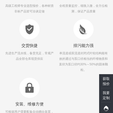
高级工程师专业选型报价，各种材质
全程质量监控，细致入微，全方位检
非标产品皆可洽谈定做
测，保证产品质量
交货快捷
排污能力强
先进生产流水线，备货充足，常规产
单流道或双流道封闭式叶轮结构能有
品全部仓库现货供应
效的通过与泵口径相当的纤维物质和
直径为泵口径约30%～50%的固体颗
粒。
获取
报价
我要
定制
安装、维修方便
可根据用户需要配备自动耦合装置，