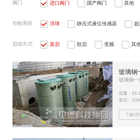
阀门
进口阀门
国产阀门
其他
控制系统
浮球
静压式液位传感器
超
启动方式
直启
软启
变频
其
玻璃钢
玻璃钢一
流量：25-1
直径：1000
了解详