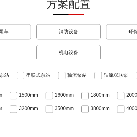
方案配置
泵车
消防设备
环
机电设备
泵站
串联式泵站
轴流泵站
轴流双联泵
m
1500mm
1600mm
1800mm
200
m
3200mm
3500mm
3800mm
400