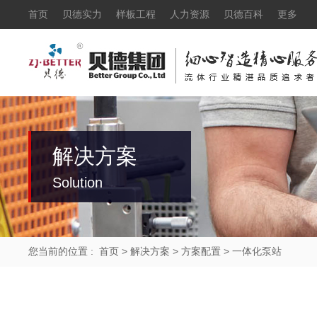
首页
贝德实力
样板工程
人力资源
贝德百科
更多
解决方案
Solution
您当前的位置 :
首页
>
解决方案
>
方案配置
>
一体化泵站